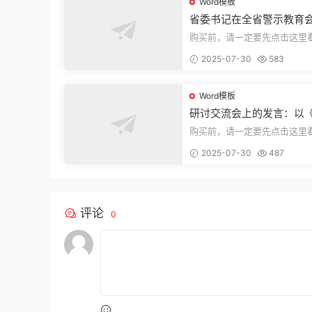
Word模板
省委书记在全省警示教育
的讲话
购买前，请一定要先点击这里
迎持续关注，精彩模板每天推
2025-07-30
583
束，本文...
Word模板
研讨交流会上的发言：以
法实施条例》为纲,推动巡
购买前，请一定要先点击这里
高质量发展
迎持续关注，精彩模板每天推
2025-07-30
487
束，本文...
评论
0