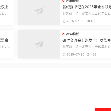
Word模板
会议上
省纪委书记在2025年全省领
部警示教育会上的讲话.1
看看，欢
购买前，请一定要先点击这里看看
送预览结
迎持续关注，精彩模板每天推送预
2025-07-30
490
束，本文...
Word模板
《监察
研讨交流会上的发言：以监察
察工作
实施条例为纲推动巡察工作高
看看，欢
购买前，请一定要先点击这里看看
量发展
送预览结
迎持续关注，精彩模板每天推送预
2025-07-30
456
束，本文...