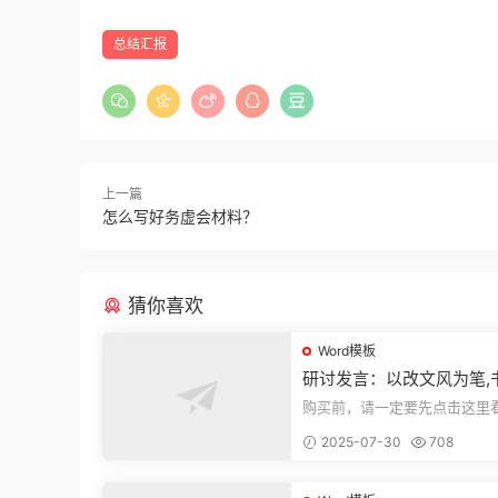
总结汇报
上一篇
怎么写好务虚会材料？
猜你喜欢
Word模板
研讨发言：以改文风为笔,
建设“必修课”
购买前，请一定要先点击这里
迎持续关注，精彩模板每天推
2025-07-30
708
束，本文...