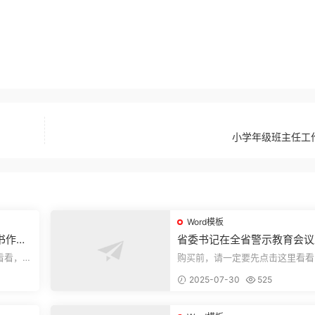
小学年级班主任工
Word模板
书作风
省委书记在全省警示教育会议
的讲话.1
看看，欢
购买前，请一定要先点击这里看看
送预览结
迎持续关注，精彩模板每天推送预
2025-07-30
525
束，本文...