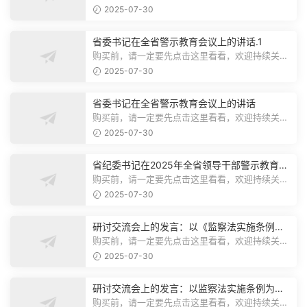
注，精彩模板每天推送预览结束，本文...
2025-07-30
省委书记在全省警示教育会议上的讲话.1
购买前，请一定要先点击这里看看，欢迎持续关
注，精彩模板每天推送预览结束，本文...
2025-07-30
省委书记在全省警示教育会议上的讲话
购买前，请一定要先点击这里看看，欢迎持续关
注，精彩模板每天推送预览结束，本文...
2025-07-30
省纪委书记在2025年全省领导干部警示教育会
上的讲话.1
购买前，请一定要先点击这里看看，欢迎持续关
注，精彩模板每天推送预览结束，本文...
2025-07-30
研讨交流会上的发言：以《监察法实施条例》
为纲,推动巡察工作高质量发展
购买前，请一定要先点击这里看看，欢迎持续关
注，精彩模板每天推送预览结束，本文...
2025-07-30
研讨交流会上的发言：以监察法实施条例为纲
推动巡察工作高质量发展
购买前，请一定要先点击这里看看，欢迎持续关