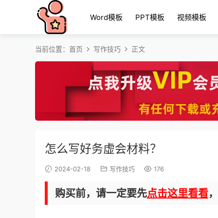
Word模板
PPT模板
视频模板
当前位置：
首页
写作技巧
正文
怎么写好务虚会材料？
2024-02-18
写作技巧
176
购买前，请一定要先
点击这里看看