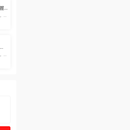
握
，欢
览结
，欢
览结