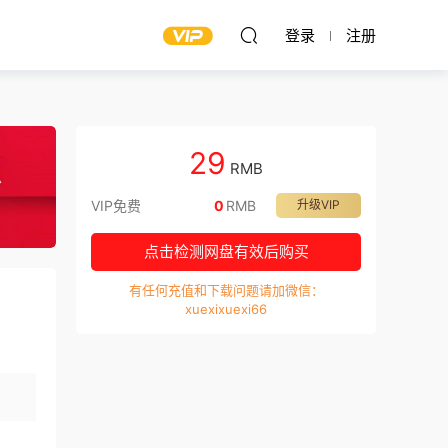
登录
注册
29
RMB
VIP免费
0
RMB
升级VIP
点击检测网盘有效后购买
有任何充值和下载问题请加微信：
xuexixuexi66