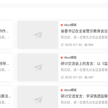
Word模板
书作风
省委书记在全省警示教育会议
的讲话
看看，欢
购买前，请一定要先点击这里看看
送预览结
迎持续关注，精彩模板每天推送预
2025-07-30
584
束，本文...
Word模板
领导干
研讨交流会上的发言：以《监
法实施条例》为纲,推动巡察
看看，欢
购买前，请一定要先点击这里看看
高质量发展
送预览结
迎持续关注，精彩模板每天推送预
2025-07-30
487
束，本文...
Word模板
监察法
研讨交流发言：学深悟透监察
作高质
实施条例,提升纪检监察工作
看看，欢
购买前，请一定要先点击这里看看
送预览结
迎持续关注，精彩模板每天推送预