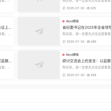
看看，欢
购买前，请一定要先点击这里看看
送预览结
迎持续关注，精彩模板每天推送预
2025-07-30
525
束，本文...
Word模板
会议上
省纪委书记在2025年全省领
部警示教育会上的讲话.1
看看，欢
购买前，请一定要先点击这里看看
送预览结
迎持续关注，精彩模板每天推送预
2025-07-30
489
束，本文...
Word模板
《监察
研讨交流会上的发言：以监察
察工作
实施条例为纲推动巡察工作高
看看，欢
购买前，请一定要先点击这里看看
量发展
送预览结
迎持续关注，精彩模板每天推送预
2025-07-30
456
束，本文...