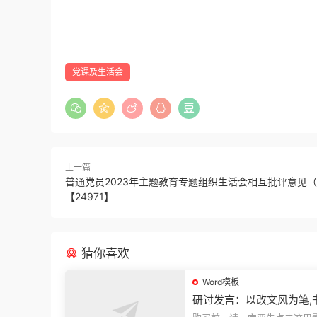
党课及生活会
上一篇
普通党员2023年主题教育专题组织生活会相互批评意见（
【24971】
猜你喜欢
Word模板
研讨发言：以改文风为笔,
建设“必修课”