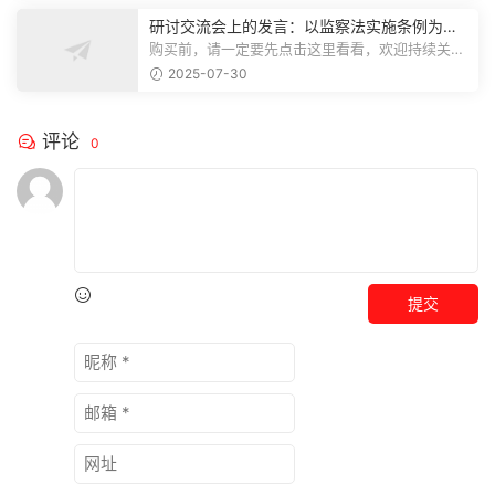
研讨交流会上的发言：以监察法实施条例为纲
推动巡察工作高质量发展
购买前，请一定要先点击这里看看，欢迎持续关
注，精彩模板每天推送预览结束，本文...
2025-07-30
评论
0
提交