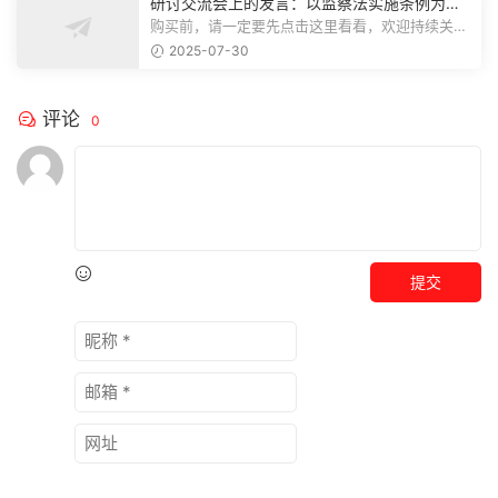
研讨交流会上的发言：以监察法实施条例为纲
推动巡察工作高质量发展
购买前，请一定要先点击这里看看，欢迎持续关
注，精彩模板每天推送预览结束，本文...
2025-07-30
评论
0
提交