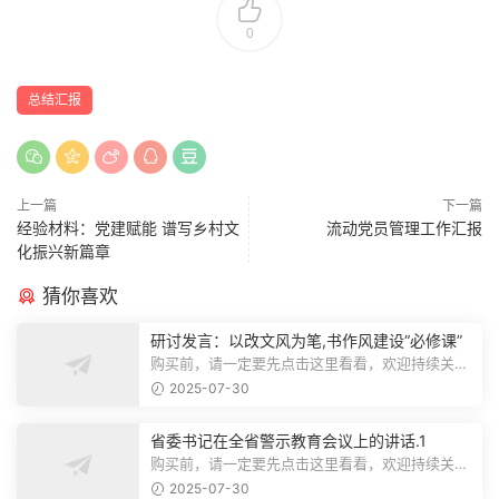
0
总结汇报
上一篇
下一篇
经验材料：党建赋能 谱写乡村文
流动党员管理工作汇报
化振兴新篇章
猜你喜欢
研讨发言：以改文风为笔,书作风建设“必修课”
购买前，请一定要先点击这里看看，欢迎持续关
注，精彩模板每天推送预览结束，本文...
2025-07-30
省委书记在全省警示教育会议上的讲话.1
购买前，请一定要先点击这里看看，欢迎持续关
注，精彩模板每天推送预览结束，本文...
2025-07-30