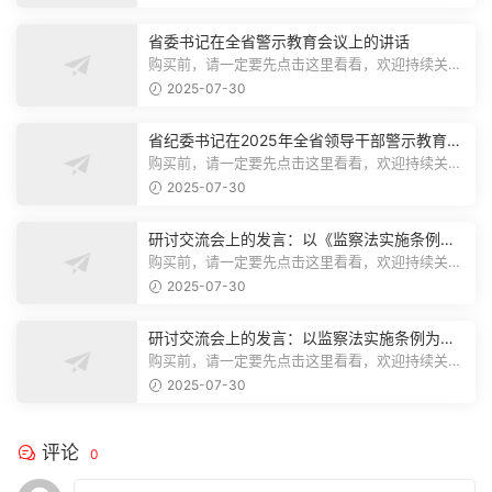
省委书记在全省警示教育会议上的讲话
购买前，请一定要先点击这里看看，欢迎持续关
注，精彩模板每天推送预览结束，本文...
2025-07-30
省纪委书记在2025年全省领导干部警示教育会
上的讲话.1
购买前，请一定要先点击这里看看，欢迎持续关
注，精彩模板每天推送预览结束，本文...
2025-07-30
研讨交流会上的发言：以《监察法实施条例》
为纲,推动巡察工作高质量发展
购买前，请一定要先点击这里看看，欢迎持续关
注，精彩模板每天推送预览结束，本文...
2025-07-30
研讨交流会上的发言：以监察法实施条例为纲
推动巡察工作高质量发展
购买前，请一定要先点击这里看看，欢迎持续关
注，精彩模板每天推送预览结束，本文...
2025-07-30
评论
0