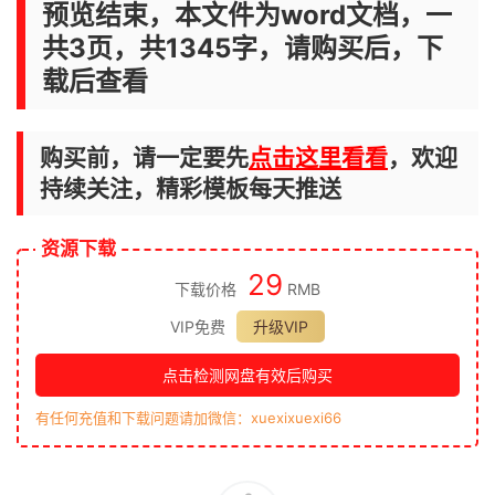
预览结束，本文件为word文档，一
共3页，共1345字，请购买后，下
载后查看
购买前，请一定要先
点击这里看看
，欢迎
持续关注，精彩模板每天推送
资源下载
29
下载价格
RMB
VIP免费
升级VIP
点击检测网盘有效后购买
有任何充值和下载问题请加微信：xuexixuexi66