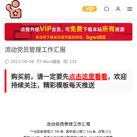
流动党员管理工作汇报
2023-09-08
Word模板
232
购买前，请一定要先
点击这里看看
，欢迎
持续关注，精彩模板每天推送