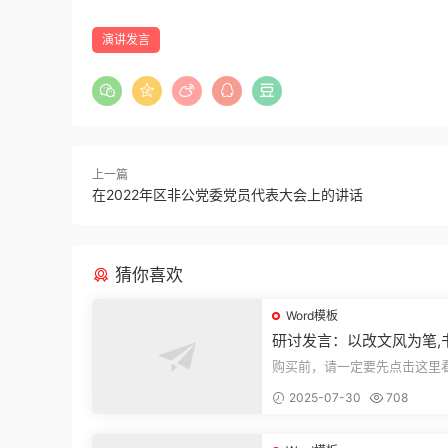
演讲发言
上一篇
在2022年区非公党委党员代表大会上的讲话
猜你喜欢
Word模板
研讨发言：以改文风为笔,
建设“必修课”
购买前，请一定要先点击这里
迎持续关注，精彩模板每天推
2025-07-30
708
束，本文...