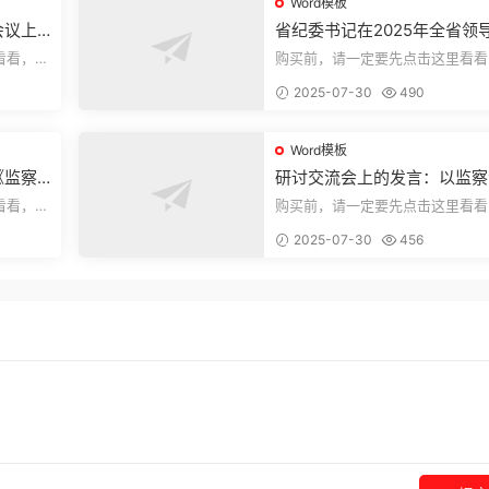
Word模板
会议上
省纪委书记在2025年全省领
部警示教育会上的讲话.1
看看，欢
购买前，请一定要先点击这里看看
送预览结
迎持续关注，精彩模板每天推送预
2025-07-30
490
束，本文...
Word模板
《监察
研讨交流会上的发言：以监察
察工作
实施条例为纲推动巡察工作高
看看，欢
购买前，请一定要先点击这里看看
量发展
送预览结
迎持续关注，精彩模板每天推送预
2025-07-30
456
束，本文...