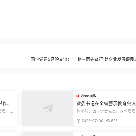
国企党建5经验交流：“一路三同先锋行”助企业发展促民
Word模板
书作风
省委书记在全省警示教育会议
的讲话.1
看看，欢
购买前，请一定要先点击这里看看
送预览结
迎持续关注，精彩模板每天推送预
2025-07-30
525
束，本文...