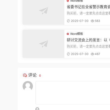
Word模板
省委书记在全省警示教育
的讲话
购买前，请一定要先点击这里
迎持续关注，精彩模板每天推
2025-07-30
583
束，本文...
Word模板
研讨交流会上的发言：以
法实施条例》为纲,推动巡
购买前，请一定要先点击这里
高质量发展
迎持续关注，精彩模板每天推
2025-07-30
487
束，本文...
评论
0