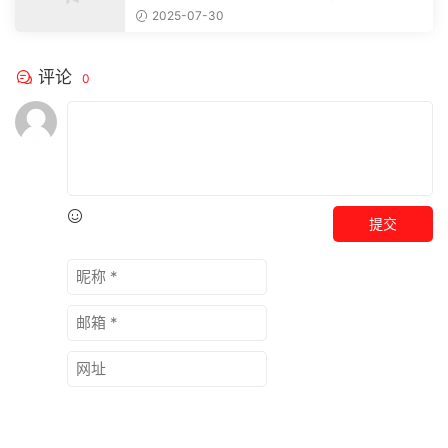
注，精彩模板每天推送预览结束，本文...
2025-07-30
评论
0
提交