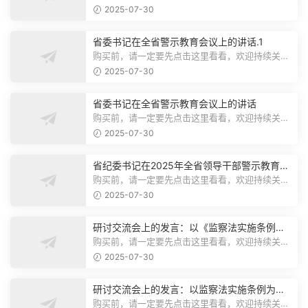
注，精彩模板每天推送预览结束，本文...
2025-07-30
省委书记在全省警示教育会议上的讲话.1
购买前，请一定要先点击这里看看，欢迎持续关
注，精彩模板每天推送预览结束，本文...
2025-07-30
省委书记在全省警示教育会议上的讲话
购买前，请一定要先点击这里看看，欢迎持续关
注，精彩模板每天推送预览结束，本文...
2025-07-30
省纪委书记在2025年全省领导干部警示教育会
上的讲话.1
购买前，请一定要先点击这里看看，欢迎持续关
注，精彩模板每天推送预览结束，本文...
2025-07-30
研讨交流会上的发言：以《监察法实施条例》
为纲,推动巡察工作高质量发展
购买前，请一定要先点击这里看看，欢迎持续关
注，精彩模板每天推送预览结束，本文...
2025-07-30
研讨交流会上的发言：以监察法实施条例为纲
推动巡察工作高质量发展
购买前，请一定要先点击这里看看，欢迎持续关