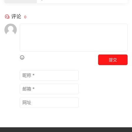
评论
0
提交