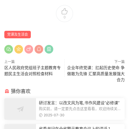
0
党课及生活会
上一篇
下一篇
区人民政府党组班子主题教育专
企业年终党课：扛起历史使命 争
题民主生活会对照检查材料
做敢为先锋 汇聚高质量发展强大
合力
猜你喜欢
研讨发言：以改文风为笔,书作风建设“必修课”
购买前，请一定要先点击这里看看，欢迎持续关
注，精彩模板每天推送预览结束，本文...
2025-07-30
省委书记在全省警示教育会议上的讲话.1