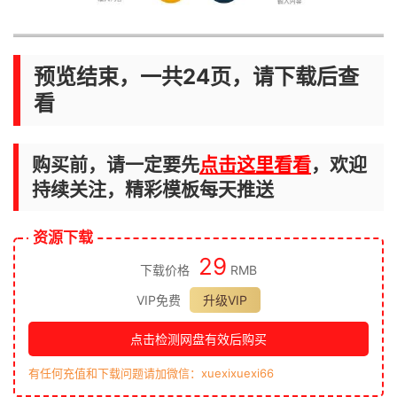
预览结束，一共24页，请下载后查
看
购买前，请一定要先
点击这里看看
，欢迎
持续关注，精彩模板每天推送
资源下载
29
下载价格
RMB
VIP免费
升级VIP
点击检测网盘有效后购买
有任何充值和下载问题请加微信：xuexixuexi66