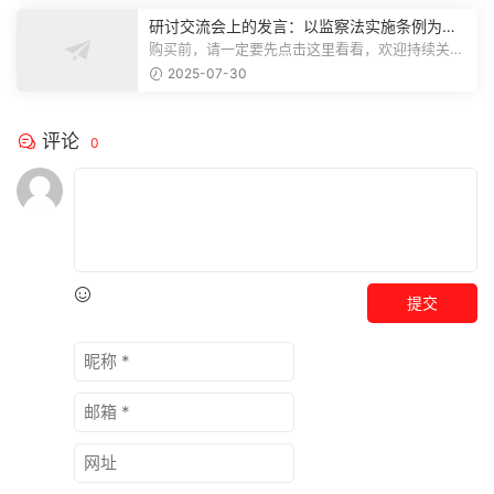
研讨交流会上的发言：以监察法实施条例为纲
推动巡察工作高质量发展
购买前，请一定要先点击这里看看，欢迎持续关
注，精彩模板每天推送预览结束，本文...
2025-07-30
评论
0
提交