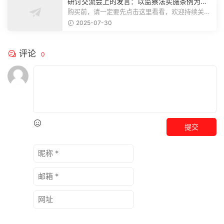
研讨交流会上的发言：以监察法实施条例为纲
推动巡察工作高质量发展
购买前，请一定要先点击这里看看，欢迎持续关
注，精彩模板每天推送预览结束，本文...
2025-07-30
评论
0
提交