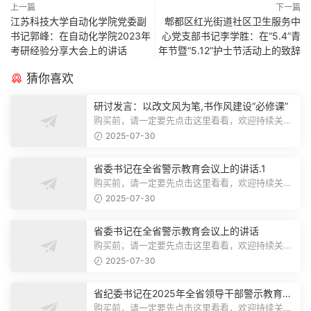
上一篇
下一篇
江苏科技大学自动化学院党委副
郫都区红光街道社区卫生服务中
书记郭峰：在自动化学院2023年
心党支部书记李学胜：在“5.4”青
考研经验分享大会上的讲话
年节暨“5.12”护士节活动上的致辞
猜你喜欢
研讨发言：以改文风为笔,书作风建设“必修课”
购买前，请一定要先点击这里看看，欢迎持续关
注，精彩模板每天推送预览结束，本文...
2025-07-30
省委书记在全省警示教育会议上的讲话.1
购买前，请一定要先点击这里看看，欢迎持续关
注，精彩模板每天推送预览结束，本文...
2025-07-30
省委书记在全省警示教育会议上的讲话
购买前，请一定要先点击这里看看，欢迎持续关
注，精彩模板每天推送预览结束，本文...
2025-07-30
省纪委书记在2025年全省领导干部警示教育会
上的讲话.1
购买前，请一定要先点击这里看看，欢迎持续关