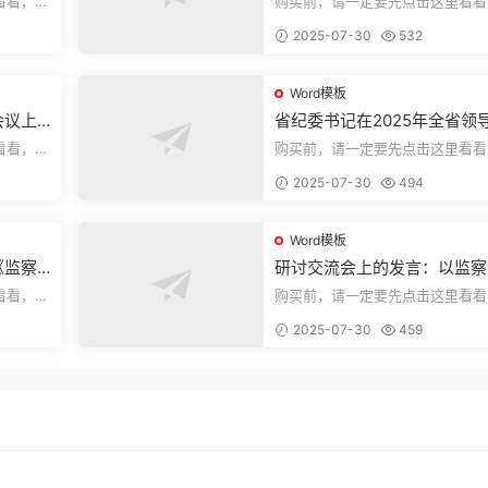
看看，欢
购买前，请一定要先点击这里看看
送预览结
迎持续关注，精彩模板每天推送预
2025-07-30
532
束，本文...
Word模板
会议上
省纪委书记在2025年全省领
部警示教育会上的讲话.1
看看，欢
购买前，请一定要先点击这里看看
送预览结
迎持续关注，精彩模板每天推送预
2025-07-30
494
束，本文...
Word模板
《监察
研讨交流会上的发言：以监察
察工作
实施条例为纲推动巡察工作高
看看，欢
购买前，请一定要先点击这里看看
量发展
送预览结
迎持续关注，精彩模板每天推送预
2025-07-30
459
束，本文...