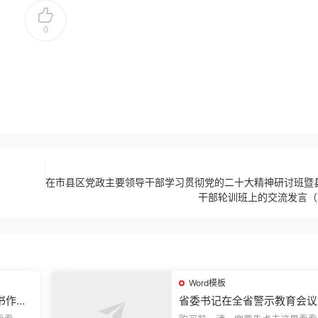
0
在市县区党政主要领导干部学习贯彻党的二十大精神研讨班暨
干部轮训班上的交流发言（
Word模板
书作风
省委书记在全省警示教育会议
的讲话.1