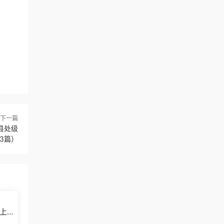
下一篇
县处级
3篇）
上