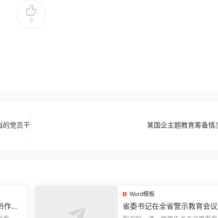
0
当的党员干
某国企主题教育筹备情
Word模板
书作风
省委书记在全省警示教育会议
的讲话.1