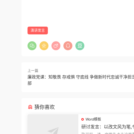
演讲发言
上一篇
廉政党课：知敬畏 存戒惧 守底线 争做新时代忠诚干净担
部
猜你喜欢
Word模板
研讨发言：以改文风为笔,
建设“必修课”