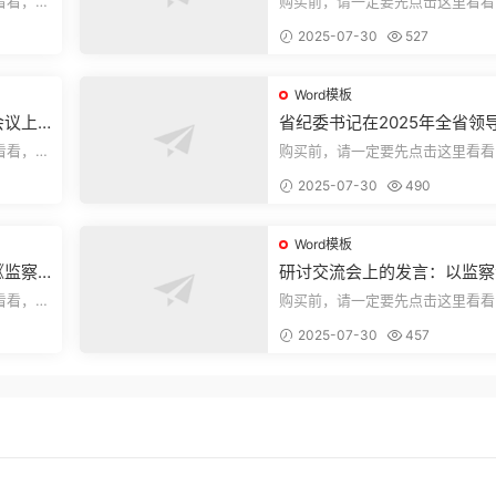
看看，欢
购买前，请一定要先点击这里看看
送预览结
迎持续关注，精彩模板每天推送预
2025-07-30
527
束，本文...
Word模板
会议上
省纪委书记在2025年全省领
部警示教育会上的讲话.1
看看，欢
购买前，请一定要先点击这里看看
送预览结
迎持续关注，精彩模板每天推送预
2025-07-30
490
束，本文...
Word模板
《监察
研讨交流会上的发言：以监察
察工作
实施条例为纲推动巡察工作高
看看，欢
购买前，请一定要先点击这里看看
量发展
送预览结
迎持续关注，精彩模板每天推送预
2025-07-30
457
束，本文...