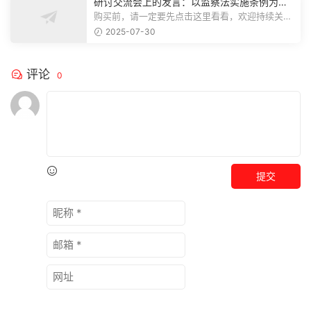
研讨交流会上的发言：以监察法实施条例为纲
推动巡察工作高质量发展
购买前，请一定要先点击这里看看，欢迎持续关
注，精彩模板每天推送预览结束，本文...
2025-07-30
评论
0
提交