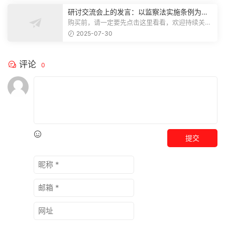
研讨交流会上的发言：以监察法实施条例为纲
推动巡察工作高质量发展
购买前，请一定要先点击这里看看，欢迎持续关
注，精彩模板每天推送预览结束，本文...
2025-07-30
评论
0
提交