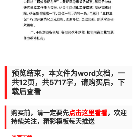
预览结束，本文件为word文档，一
共12页，共5717字，请购买后，下
载后查看
购买前，请一定要先
点击这里看看
，欢迎
持续关注，精彩模板每天推送