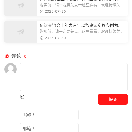
为纲,推动巡察工作高质量发展
购买前，请一定要先点击这里看看，欢迎持续关
注，精彩模板每天推送预览结束，本文...
2025-07-30
研讨交流会上的发言：以监察法实施条例为纲
推动巡察工作高质量发展
购买前，请一定要先点击这里看看，欢迎持续关
注，精彩模板每天推送预览结束，本文...
2025-07-30
评论
0
提交