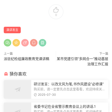
0
演讲发言
上一篇
下一篇
派驻纪检组廉政教育党课讲稿
某市党建引领“多网合一”推动基层
治理工作汇报
猜你喜欢
研讨发言：以改文风为笔,书作风建设“必修课”
购买前，请一定要先点击这里看看，欢迎持续关
注，精彩模板每天推送预览结束，本文...
2025-07-30
省委书记在全省警示教育会议上的讲话.1
购买前，请一定要先点击这里看看，欢迎持续关