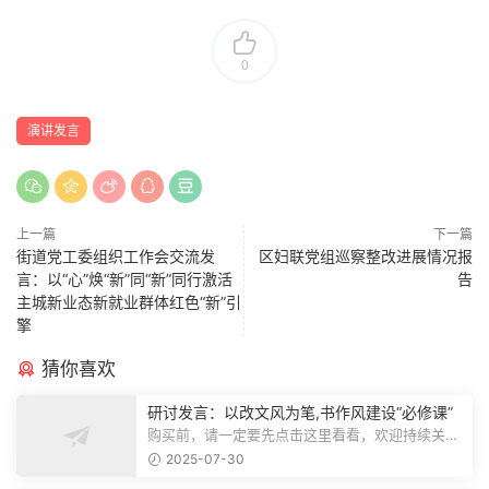
0
演讲发言
上一篇
下一篇
街道党工委组织工作会交流发
区妇联党组巡察整改进展情况报
言：以“心”焕“新”同“新”同行激活
告
主城新业态新就业群体红色“新”引
擎
猜你喜欢
研讨发言：以改文风为笔,书作风建设“必修课”
购买前，请一定要先点击这里看看，欢迎持续关
注，精彩模板每天推送预览结束，本文...
2025-07-30