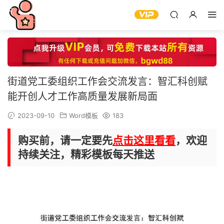
街道党工委组织工作会交流发言：智汇科创赋
能开创人才工作高质量发展新局面
2023-09-10
Word模板
183
购买前，请一定要先
点击这里看看
，欢迎
持续关注，精彩模板每天推送