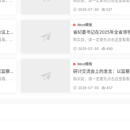
看看，欢
购买前，请一定要先点击这里看看
送预览结
迎持续关注，精彩模板每天推送预
2025-07-30
527
束，本文...
Word模板
会议上
省纪委书记在2025年全省领
部警示教育会上的讲话.1
看看，欢
购买前，请一定要先点击这里看看
送预览结
迎持续关注，精彩模板每天推送预
2025-07-30
490
束，本文...
Word模板
《监察
研讨交流会上的发言：以监察
察工作
实施条例为纲推动巡察工作高
看看，欢
购买前，请一定要先点击这里看看
量发展
送预览结
迎持续关注，精彩模板每天推送预
2025-07-30
457
束，本文...