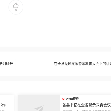
0
题培训班开
在全县党风廉政警示教育大会上的讲
Word模板
书作风
省委书记在全省警示教育会议
的讲话.1