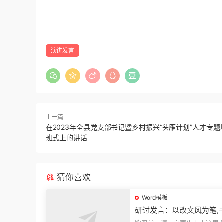
演讲发言
上一篇
在2023年全县党支部书记暨乡村振兴“头雁计划”人才专
班式上的讲话
猜你喜欢
Word模板
研讨发言：以改文风为笔,
建设“必修课”