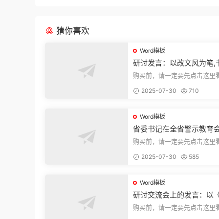
猜你喜欢
Word模板
研讨发言：以改文风为笔,
建设“必修课”
购买前，请一定要先点击这里
迎持续关注，精彩模板每天推
2025-07-30
710
束，本文...
Word模板
省委书记在全省警示教育
的讲话
购买前，请一定要先点击这里
迎持续关注，精彩模板每天推
2025-07-30
585
束，本文...
Word模板
研讨交流会上的发言：以
法实施条例》为纲,推动巡
购买前，请一定要先点击这里
高质量发展
迎持续关注，精彩模板每天推