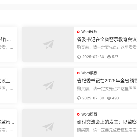
Word模板
书作风
省委书记在全省警示教育会议
的讲话.1
看看，欢
购买前，请一定要先点击这里看看
送预览结
迎持续关注，精彩模板每天推送预
2025-07-30
527
束，本文...
Word模板
会议上
省纪委书记在2025年全省领
部警示教育会上的讲话.1
看看，欢
购买前，请一定要先点击这里看看
送预览结
迎持续关注，精彩模板每天推送预
2025-07-30
490
束，本文...
Word模板
《监察
研讨交流会上的发言：以监察
察工作
实施条例为纲推动巡察工作高
看看，欢
购买前，请一定要先点击这里看看
量发展
送预览结
迎持续关注，精彩模板每天推送预