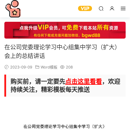
在公司党委理论学习中心组集中学习（扩大）
会上的总结讲话
2023-09-09
Word模板
208
购买前，请一定要先
点击这里看看
，欢迎
持续关注，精彩模板每天推送