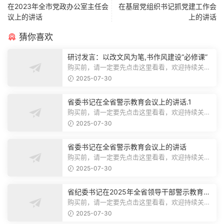
在2023年全市党政办公室主任会
在基层党组织书记抓党建工作会
议上的讲话
上的讲话
猜你喜欢
研讨发言：以改文风为笔,书作风建设“必修课”
购买前，请一定要先点击这里看看，欢迎持续关
注，精彩模板每天推送预览结束，本文...
2025-07-30
省委书记在全省警示教育会议上的讲话.1
购买前，请一定要先点击这里看看，欢迎持续关
注，精彩模板每天推送预览结束，本文...
2025-07-30
省委书记在全省警示教育会议上的讲话
购买前，请一定要先点击这里看看，欢迎持续关
注，精彩模板每天推送预览结束，本文...
2025-07-30
省纪委书记在2025年全省领导干部警示教育会
上的讲话.1
购买前，请一定要先点击这里看看，欢迎持续关
注，精彩模板每天推送预览结束，本文...
2025-07-30