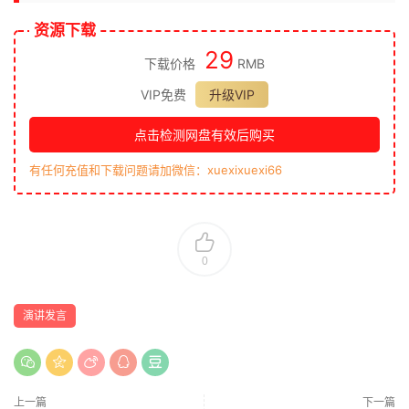
资源下载
29
下载价格
RMB
VIP免费
升级VIP
点击检测网盘有效后购买
有任何充值和下载问题请加微信：xuexixuexi66
0
演讲发言
上一篇
下一篇