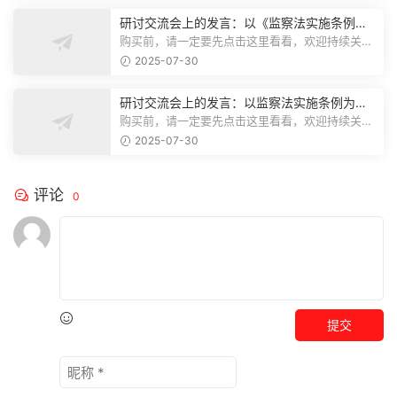
研讨交流会上的发言：以《监察法实施条例》
为纲,推动巡察工作高质量发展
购买前，请一定要先点击这里看看，欢迎持续关
注，精彩模板每天推送预览结束，本文...
2025-07-30
研讨交流会上的发言：以监察法实施条例为纲
推动巡察工作高质量发展
购买前，请一定要先点击这里看看，欢迎持续关
注，精彩模板每天推送预览结束，本文...
2025-07-30
评论
0
提交