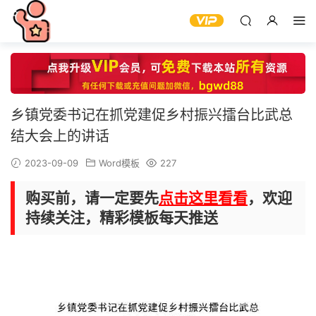
乡镇党委书记在抓党建促乡村振兴擂台比武总
结大会上的讲话
2023-09-09
Word模板
227
购买前，请一定要先
点击这里看看
，欢迎
持续关注，精彩模板每天推送