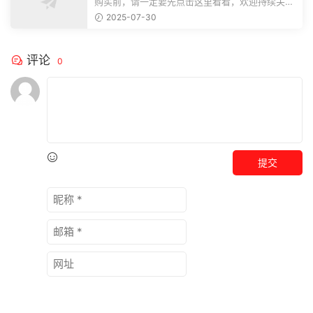
推动巡察工作高质量发展
购买前，请一定要先点击这里看看，欢迎持续关
注，精彩模板每天推送预览结束，本文...
2025-07-30
评论
0
提交