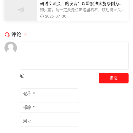
研讨交流会上的发言：以监察法实施条例为纲
推动巡察工作高质量发展
购买前，请一定要先点击这里看看，欢迎持续关
注，精彩模板每天推送预览结束，本文...
2025-07-30
评论
0
提交