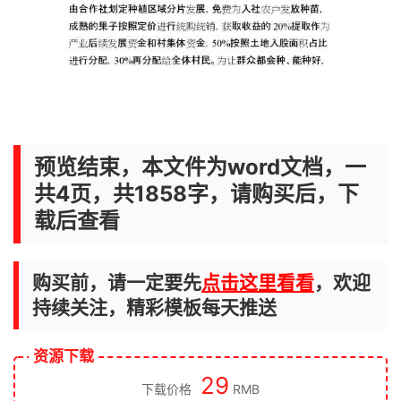
预览结束，本文件为word文档，一
共4页，共1858字，请购买后，下
载后查看
购买前，请一定要先
点击这里看看
，欢迎
持续关注，精彩模板每天推送
资源下载
29
下载价格
RMB