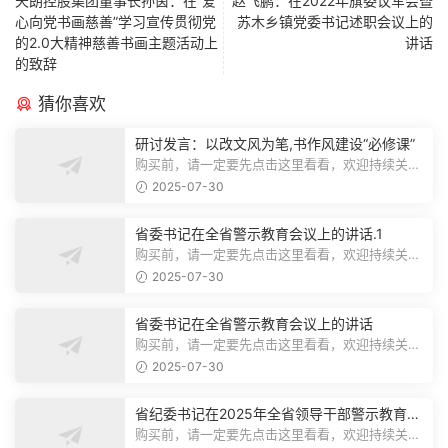
天朗控股集团董事长孙茵：在“爱
赵飞鹏：在2022年旗委议军会暨
心向党书画慈善”学习宣传贯彻党
苏木乡镇党委书记述职会议上的
的2.0大精神慈善书画主题活动上
讲话
的致辞
猜你喜欢
研讨发言：以改文风为笔,书作风建设“必修课”
购买前，请一定要先点击这里看看，欢迎持续关
注，精彩模板每天推送预览结束，本文...
2025-07-30
省委书记在全省警示教育会议上的讲话.1
购买前，请一定要先点击这里看看，欢迎持续关
注，精彩模板每天推送预览结束，本文...
2025-07-30
省委书记在全省警示教育会议上的讲话
购买前，请一定要先点击这里看看，欢迎持续关
注，精彩模板每天推送预览结束，本文...
2025-07-30
省纪委书记在2025年全省领导干部警示教育会
上的讲话.1
购买前，请一定要先点击这里看看，欢迎持续关