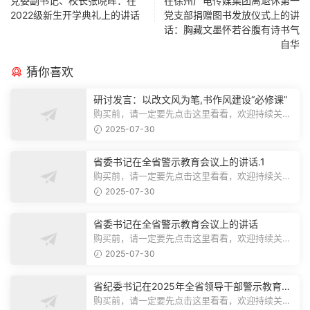
党委副书记、校长张晓晖：在
在徐州广电传媒集团离退休第一
2022级新生开学典礼上的讲话
党支部捐赠图书发放仪式上的讲
话：胸藏文墨怀若谷腹有诗书气
自华
猜你喜欢
研讨发言：以改文风为笔,书作风建设“必修课”
购买前，请一定要先点击这里看看，欢迎持续关
注，精彩模板每天推送预览结束，本文...
2025-07-30
省委书记在全省警示教育会议上的讲话.1
购买前，请一定要先点击这里看看，欢迎持续关
注，精彩模板每天推送预览结束，本文...
2025-07-30
省委书记在全省警示教育会议上的讲话
购买前，请一定要先点击这里看看，欢迎持续关
注，精彩模板每天推送预览结束，本文...
2025-07-30
省纪委书记在2025年全省领导干部警示教育会
上的讲话.1
购买前，请一定要先点击这里看看，欢迎持续关