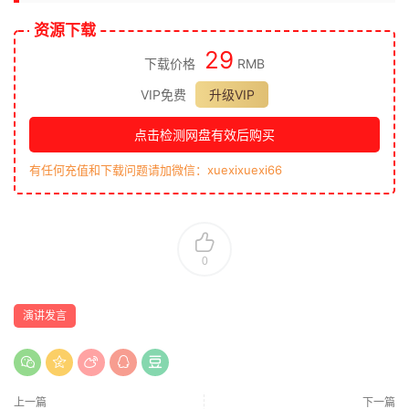
资源下载
29
下载价格
RMB
VIP免费
升级VIP
点击检测网盘有效后购买
有任何充值和下载问题请加微信：xuexixuexi66
0
演讲发言
上一篇
下一篇