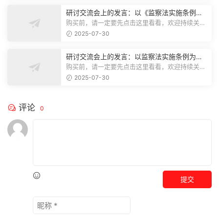
研讨交流会上的发言：以《监察法实施条例》
为纲,推动巡察工作高质量发展
购买前，请一定要先点击这里看看，欢迎持续关
注，精彩模板每天推送预览结束，本文...
2025-07-30
研讨交流会上的发言：以监察法实施条例为纲
推动巡察工作高质量发展
购买前，请一定要先点击这里看看，欢迎持续关
注，精彩模板每天推送预览结束，本文...
2025-07-30
评论
0
提交