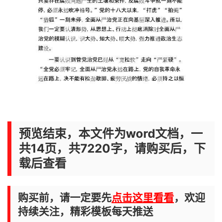
预览结束，本文件为word文档，一
共14页，共7220字，请购买后，下
载后查看
购买前，请一定要先
点击这里看看
，欢迎
持续关注，精彩模板每天推送