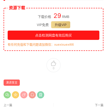
资源下载
29
下载价格
RMB
VIP免费
升级VIP
点击检测网盘有效后购买
有任何充值和下载问题请加微信：xuexixuexi66
0
演讲发言
上一篇
下一篇