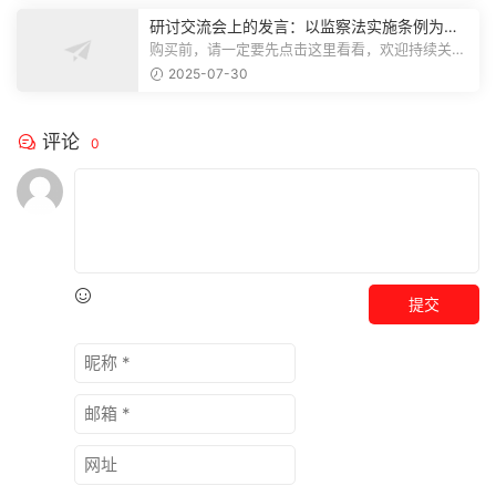
研讨交流会上的发言：以监察法实施条例为纲
推动巡察工作高质量发展
购买前，请一定要先点击这里看看，欢迎持续关
注，精彩模板每天推送预览结束，本文...
2025-07-30
评论
0
提交