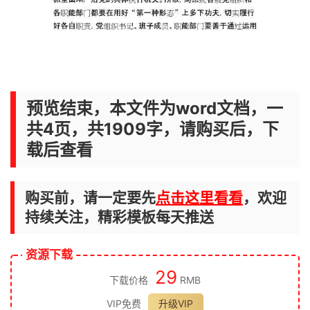
预览结束，本文件为word文档，一
共4页，共1909字，请购买后，下
载后查看
购买前，请一定要先
点击这里看看
，欢迎
持续关注，精彩模板每天推送
资源下载
29
下载价格
RMB
VIP免费
升级VIP