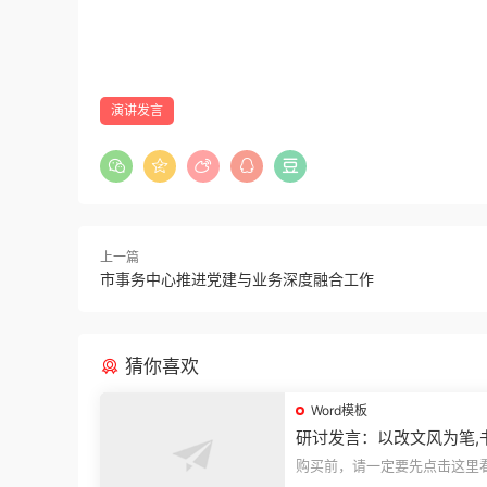
演讲发言
上一篇
市事务中心推进党建与业务深度融合工作
猜你喜欢
Word模板
研讨发言：以改文风为笔,
建设“必修课”
购买前，请一定要先点击这里
迎持续关注，精彩模板每天推