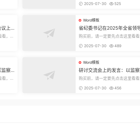
2025-07-30
525
束，本文...
Word模板
会议上
省纪委书记在2025年全省领
部警示教育会上的讲话.1
看看，欢
购买前，请一定要先点击这里看看
送预览结
迎持续关注，精彩模板每天推送预
2025-07-30
489
束，本文...
Word模板
《监察
研讨交流会上的发言：以监察
察工作
实施条例为纲推动巡察工作高
看看，欢
购买前，请一定要先点击这里看看
量发展
送预览结
迎持续关注，精彩模板每天推送预
2025-07-30
456
束，本文...