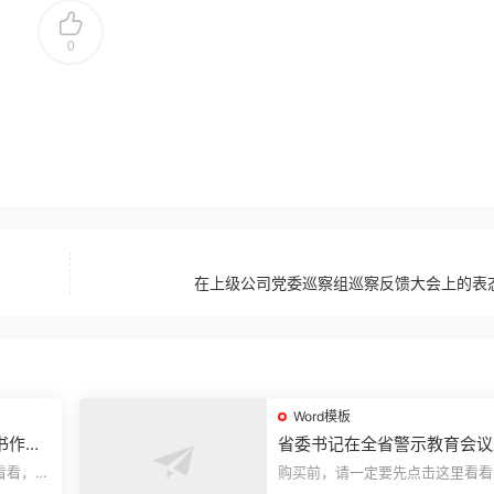
0
在上级公司党委巡察组巡察反馈大会上的表
Word模板
书作风
省委书记在全省警示教育会议
的讲话.1
看看，欢
购买前，请一定要先点击这里看看
送预览结
迎持续关注，精彩模板每天推送预