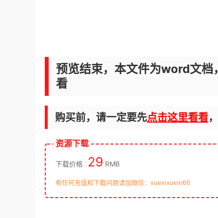
预览结束，本文件为word文档
看
购买前，请一定要先
点击这里看看
资源下载
29
下载价格
RMB
有任何充值和下载问题请加微信：xuexixuexi66