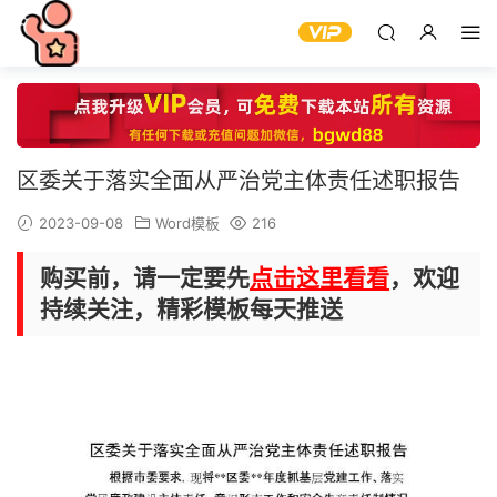
区委关于落实全面从严治党主体责任述职报告
2023-09-08
Word模板
216
购买前，请一定要先
点击这里看看
，欢迎
持续关注，精彩模板每天推送