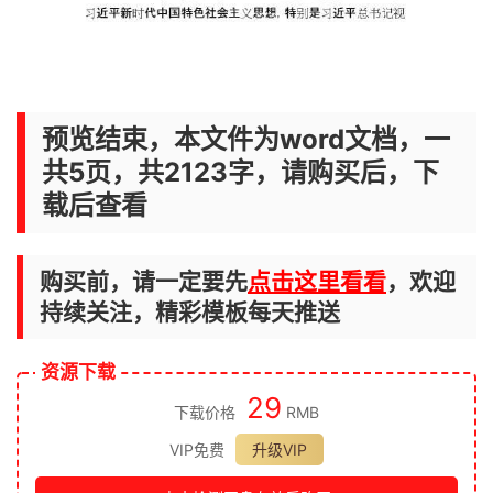
预览结束，本文件为word文档，一
共5页，共2123字，请购买后，下
载后查看
购买前，请一定要先
点击这里看看
，欢迎
持续关注，精彩模板每天推送
资源下载
29
下载价格
RMB
VIP免费
升级VIP