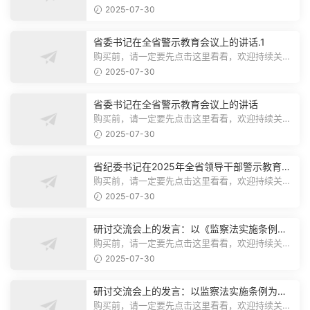
注，精彩模板每天推送预览结束，本文...
2025-07-30
省委书记在全省警示教育会议上的讲话.1
购买前，请一定要先点击这里看看，欢迎持续关
注，精彩模板每天推送预览结束，本文...
2025-07-30
省委书记在全省警示教育会议上的讲话
购买前，请一定要先点击这里看看，欢迎持续关
注，精彩模板每天推送预览结束，本文...
2025-07-30
省纪委书记在2025年全省领导干部警示教育会
上的讲话.1
购买前，请一定要先点击这里看看，欢迎持续关
注，精彩模板每天推送预览结束，本文...
2025-07-30
研讨交流会上的发言：以《监察法实施条例》
为纲,推动巡察工作高质量发展
购买前，请一定要先点击这里看看，欢迎持续关
注，精彩模板每天推送预览结束，本文...
2025-07-30
研讨交流会上的发言：以监察法实施条例为纲
推动巡察工作高质量发展
购买前，请一定要先点击这里看看，欢迎持续关