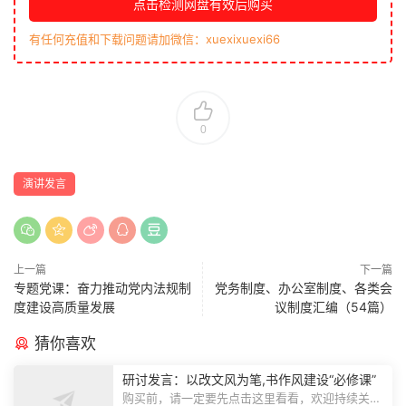
点击检测网盘有效后购买
有任何充值和下载问题请加微信：xuexixuexi66
0
演讲发言
上一篇
下一篇
专题党课：奋力推动党内法规制
党务制度、办公室制度、各类会
度建设高质量发展
议制度汇编（54篇）
猜你喜欢
研讨发言：以改文风为笔,书作风建设“必修课”
购买前，请一定要先点击这里看看，欢迎持续关