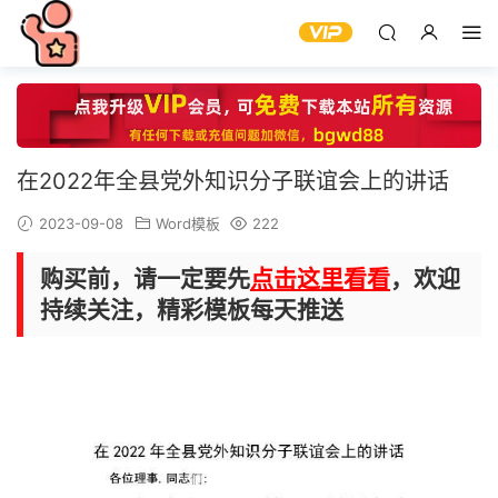
在2022年全县党外知识分子联谊会上的讲话
2023-09-08
Word模板
222
购买前，请一定要先
点击这里看看
，欢迎
持续关注，精彩模板每天推送