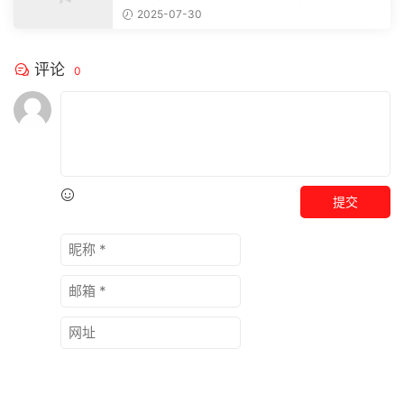
注，精彩模板每天推送预览结束，本文...
2025-07-30
评论
0
提交