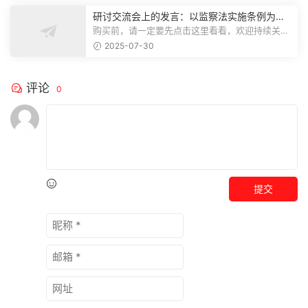
研讨交流会上的发言：以监察法实施条例为纲
推动巡察工作高质量发展
购买前，请一定要先点击这里看看，欢迎持续关
注，精彩模板每天推送预览结束，本文...
2025-07-30
评论
0
提交