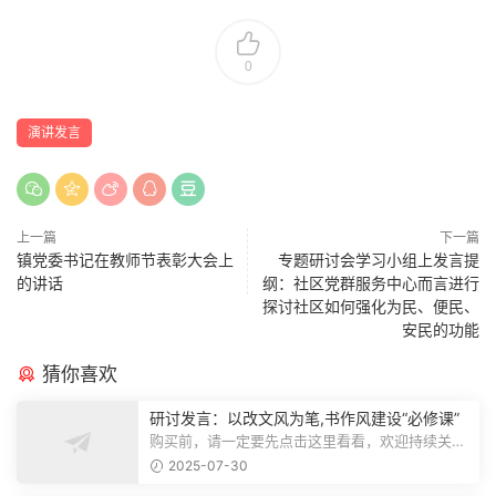
0
演讲发言
上一篇
下一篇
镇党委书记在教师节表彰大会上
专题研讨会学习小组上发言提
的讲话
纲：社区党群服务中心而言进行
探讨社区如何强化为民、便民、
安民的功能
猜你喜欢
研讨发言：以改文风为笔,书作风建设“必修课”
购买前，请一定要先点击这里看看，欢迎持续关
注，精彩模板每天推送预览结束，本文...
2025-07-30