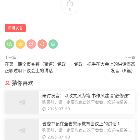
0
演讲发言
上一篇
下一篇
在第一期全市乡镇（街道）党政
党政一把手在大会上的讲话表态
正职述职评议会上的讲话
发言（6篇）
猜你喜欢
研讨发言：以改文风为笔,书作风建设“必修课”
购买前，请一定要先点击这里看看，欢迎持续关
注，精彩模板每天推送预览结束，本文...
2025-07-30
省委书记在全省警示教育会议上的讲话.1
购买前，请一定要先点击这里看看，欢迎持续关
注，精彩模板每天推送预览结束，本文...
2025-07-30