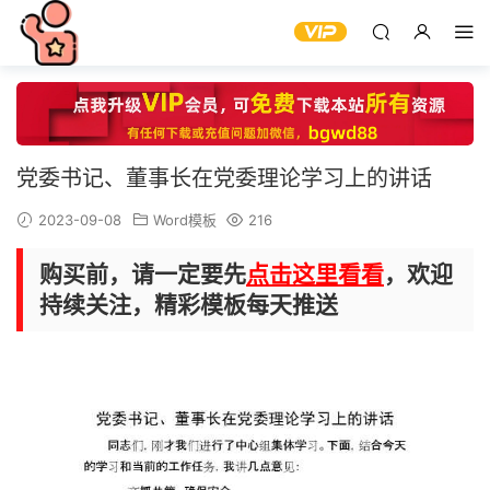
党委书记、董事长在党委理论学习上的讲话
2023-09-08
Word模板
216
购买前，请一定要先
点击这里看看
，欢迎
持续关注，精彩模板每天推送