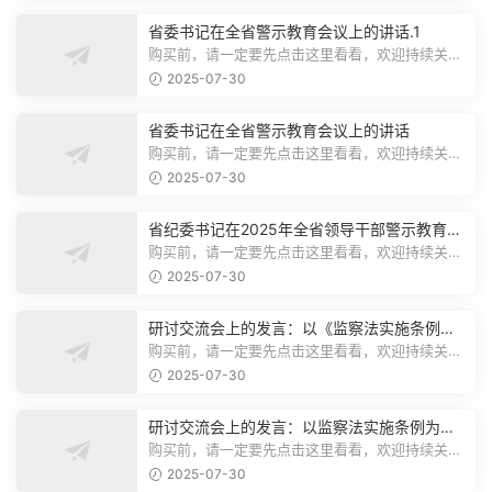
省委书记在全省警示教育会议上的讲话.1
购买前，请一定要先点击这里看看，欢迎持续关
注，精彩模板每天推送预览结束，本文...
2025-07-30
省委书记在全省警示教育会议上的讲话
购买前，请一定要先点击这里看看，欢迎持续关
注，精彩模板每天推送预览结束，本文...
2025-07-30
省纪委书记在2025年全省领导干部警示教育会
上的讲话.1
购买前，请一定要先点击这里看看，欢迎持续关
注，精彩模板每天推送预览结束，本文...
2025-07-30
研讨交流会上的发言：以《监察法实施条例》
为纲,推动巡察工作高质量发展
购买前，请一定要先点击这里看看，欢迎持续关
注，精彩模板每天推送预览结束，本文...
2025-07-30
研讨交流会上的发言：以监察法实施条例为纲
推动巡察工作高质量发展
购买前，请一定要先点击这里看看，欢迎持续关
注，精彩模板每天推送预览结束，本文...
2025-07-30