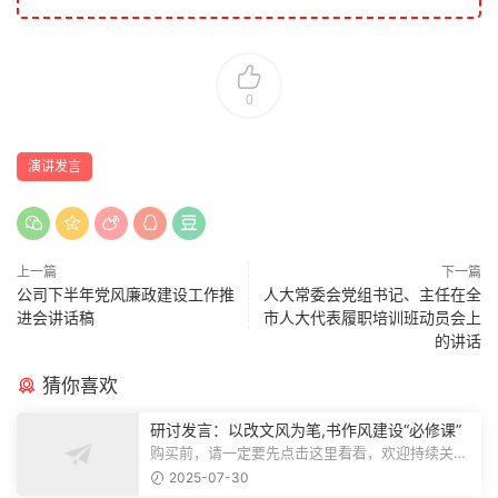
0
演讲发言
上一篇
下一篇
公司下半年党风廉政建设工作推
人大常委会党组书记、主任在全
进会讲话稿
市人大代表履职培训班动员会上
的讲话
猜你喜欢
研讨发言：以改文风为笔,书作风建设“必修课”
购买前，请一定要先点击这里看看，欢迎持续关
注，精彩模板每天推送预览结束，本文...
2025-07-30