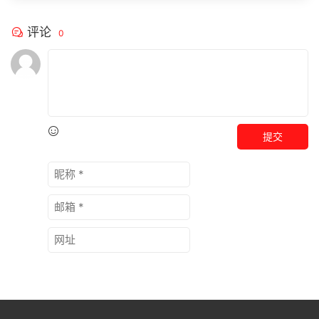
评论
0
提交