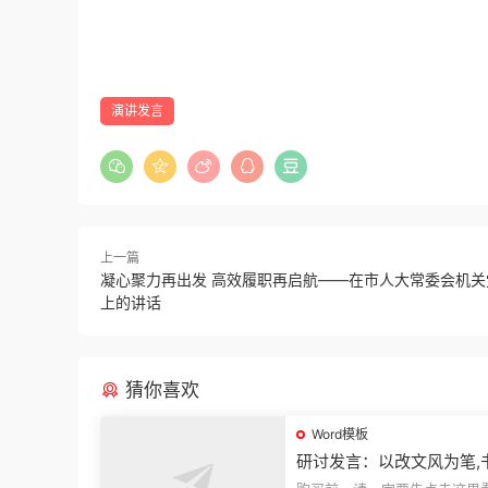
演讲发言
上一篇
凝心聚力再出发 高效履职再启航——在市人大常委会机关
上的讲话
猜你喜欢
Word模板
研讨发言：以改文风为笔,
建设“必修课”