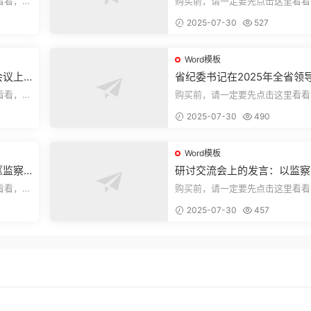
看看，欢
购买前，请一定要先点击这里看看
送预览结
迎持续关注，精彩模板每天推送预
2025-07-30
527
束，本文...
Word模板
会议上
省纪委书记在2025年全省领
部警示教育会上的讲话.1
看看，欢
购买前，请一定要先点击这里看看
送预览结
迎持续关注，精彩模板每天推送预
2025-07-30
490
束，本文...
Word模板
《监察
研讨交流会上的发言：以监察
察工作
实施条例为纲推动巡察工作高
看看，欢
购买前，请一定要先点击这里看看
量发展
送预览结
迎持续关注，精彩模板每天推送预
2025-07-30
457
束，本文...