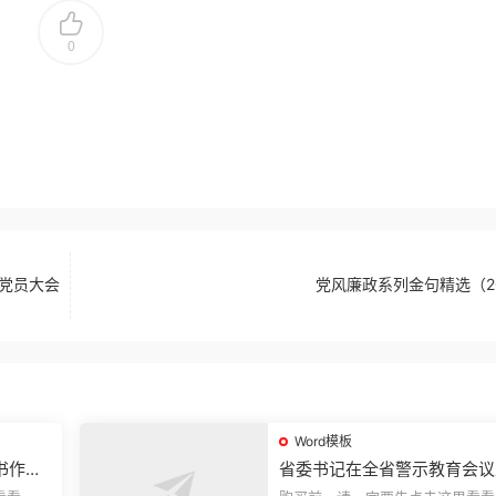
0
党员大会
党风廉政系列金句精选（2
Word模板
书作风
省委书记在全省警示教育会议
的讲话.1