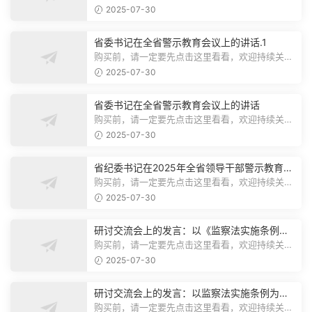
注，精彩模板每天推送预览结束，本文...
2025-07-30
省委书记在全省警示教育会议上的讲话.1
购买前，请一定要先点击这里看看，欢迎持续关
注，精彩模板每天推送预览结束，本文...
2025-07-30
省委书记在全省警示教育会议上的讲话
购买前，请一定要先点击这里看看，欢迎持续关
注，精彩模板每天推送预览结束，本文...
2025-07-30
省纪委书记在2025年全省领导干部警示教育会
上的讲话.1
购买前，请一定要先点击这里看看，欢迎持续关
注，精彩模板每天推送预览结束，本文...
2025-07-30
研讨交流会上的发言：以《监察法实施条例》
为纲,推动巡察工作高质量发展
购买前，请一定要先点击这里看看，欢迎持续关
注，精彩模板每天推送预览结束，本文...
2025-07-30
研讨交流会上的发言：以监察法实施条例为纲
推动巡察工作高质量发展
购买前，请一定要先点击这里看看，欢迎持续关