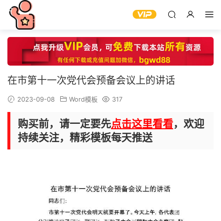
在市第十一次党代会预备会议上的讲话
2023-09-08
Word模板
317
购买前，请一定要先
点击这里看看
，欢迎
持续关注，精彩模板每天推送