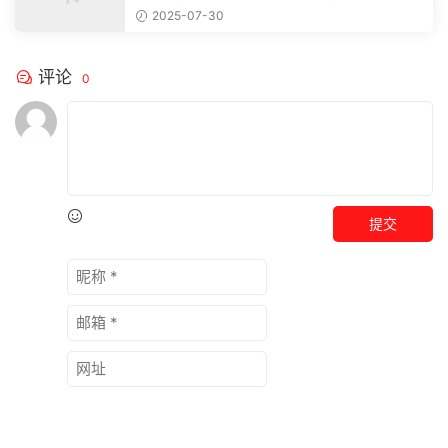
注，精彩模板每天推送预览结束，本文...
2025-07-30
评论
0
提交