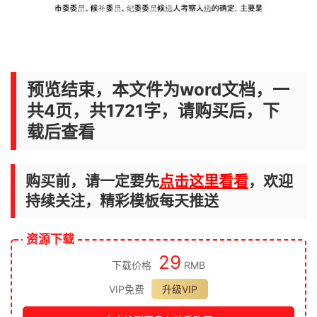
预览结束，本文件为word文档，一
共4页，共1721字，请购买后，下
载后查看
购买前，请一定要先
点击这里看看
，欢迎
持续关注，精彩模板每天推送
资源下载
29
下载价格
RMB
VIP免费
升级VIP