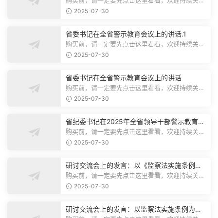
注，精彩模板每天推送预览结束，本文...
2025-07-30
省委书记在全省警示教育会议上的讲话.1
购买前，请一定要先点击这里看看，欢迎持续关
注，精彩模板每天推送预览结束，本文...
2025-07-30
省委书记在全省警示教育会议上的讲话
购买前，请一定要先点击这里看看，欢迎持续关
注，精彩模板每天推送预览结束，本文...
2025-07-30
省纪委书记在2025年全省领导干部警示教育会
上的讲话.1
购买前，请一定要先点击这里看看，欢迎持续关
注，精彩模板每天推送预览结束，本文...
2025-07-30
研讨交流会上的发言：以《监察法实施条例》
为纲,推动巡察工作高质量发展
购买前，请一定要先点击这里看看，欢迎持续关
注，精彩模板每天推送预览结束，本文...
2025-07-30
研讨交流会上的发言：以监察法实施条例为纲