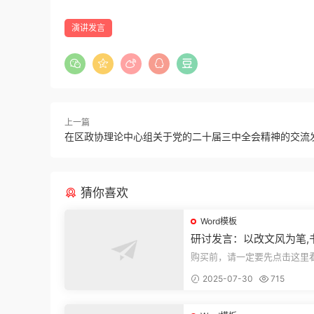
演讲发言
上一篇
在区政协理论中心组关于党的二十届三中全会精神的交流
猜你喜欢
Word模板
研讨发言：以改文风为笔,
建设“必修课”
购买前，请一定要先点击这里
迎持续关注，精彩模板每天推
2025-07-30
715
束，本文...