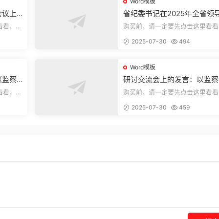
Word模板
会议上
省纪委书记在2025年全省领
部警示教育会上的讲话.1
看看，欢
购买前，请一定要先点击这里看看
送预览结
迎持续关注，精彩模板每天推送预
2025-07-30
494
束，本文...
Word模板
《监察
研讨交流会上的发言：以监察
察工作
实施条例为纲推动巡察工作高
看看，欢
购买前，请一定要先点击这里看看
量发展
送预览结
迎持续关注，精彩模板每天推送预
2025-07-30
459
束，本文...