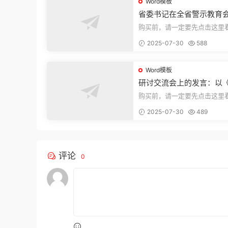
Word模板
省委书记在全省警示教育
的讲话
购买前，请一定要先点击这里
迎持续关注，精彩模板每天推
2025-07-30
588
束，本文...
Word模板
研讨交流会上的发言：以
法实施条例》为纲,推动巡
购买前，请一定要先点击这里
高质量发展
迎持续关注，精彩模板每天推
2025-07-30
489
束，本文...
评论
0