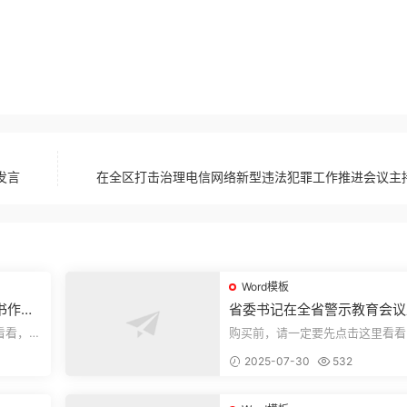
发言
在全区打击治理电信网络新型违法犯罪工作推进会议主
Word模板
书作风
省委书记在全省警示教育会议
的讲话.1
看看，欢
购买前，请一定要先点击这里看看
送预览结
迎持续关注，精彩模板每天推送预
2025-07-30
532
束，本文...