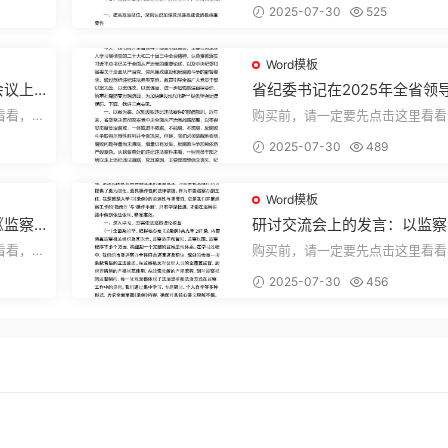
2025-07-30
525
束，本文...
Word模板
会议上
省纪委书记在2025年全省领
部警示教育会上的讲话.1
看看，欢
购买前，请一定要先点击这里看看
送预览结
迎持续关注，精彩模板每天推送预
2025-07-30
489
束，本文...
Word模板
《监察
研讨交流会上的发言：以监察
察工作
实施条例为纲推动巡察工作高
看看，欢
购买前，请一定要先点击这里看看
量发展
送预览结
迎持续关注，精彩模板每天推送预
2025-07-30
456
束，本文...