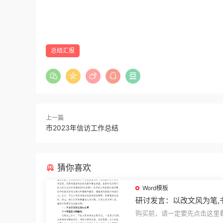
总结汇报
上一篇
市2023年信访工作总结
猜你喜欢
Word模板
研讨发言：以改文风为笔,
建设“必修课”
购买前，请一定要先点击这里
迎持续关注，精彩模板每天推