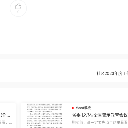
0
社区2023年度工
Word模板
书作风
省委书记在全省警示教育会议
的讲话.1
看看，欢
购买前，请一定要先点击这里看看
送预览结
迎持续关注，精彩模板每天推送预