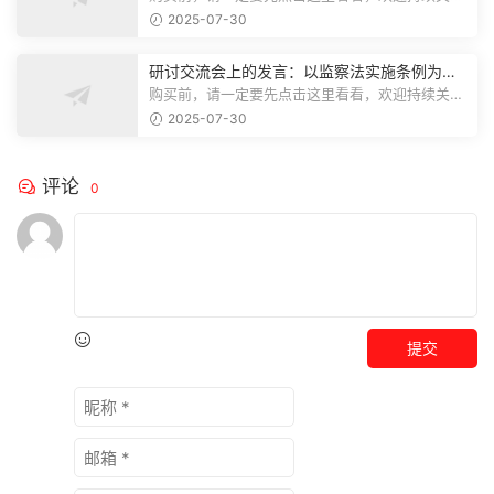
注，精彩模板每天推送预览结束，本文...
2025-07-30
研讨交流会上的发言：以监察法实施条例为纲
推动巡察工作高质量发展
购买前，请一定要先点击这里看看，欢迎持续关
注，精彩模板每天推送预览结束，本文...
2025-07-30
评论
0
提交