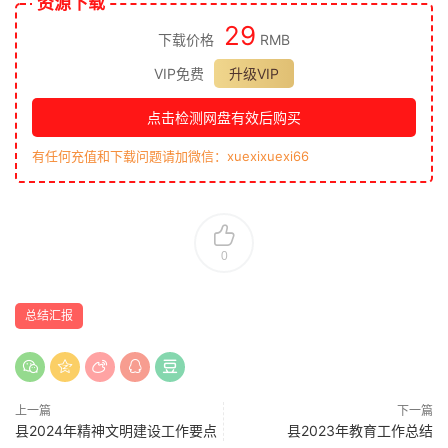
资源下载
29
下载价格
RMB
VIP免费
升级VIP
点击检测网盘有效后购买
有任何充值和下载问题请加微信：xuexixuexi66
0
总结汇报
上一篇
下一篇
县2024年精神文明建设工作要点
县2023年教育工作总结