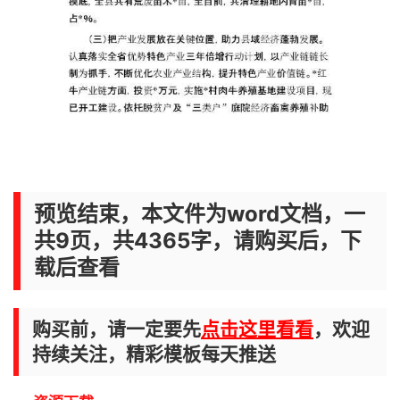
预览结束，本文件为word文档，一
共9页，共4365字，请购买后，下
载后查看
购买前，请一定要先
点击这里看看
，欢迎
持续关注，精彩模板每天推送